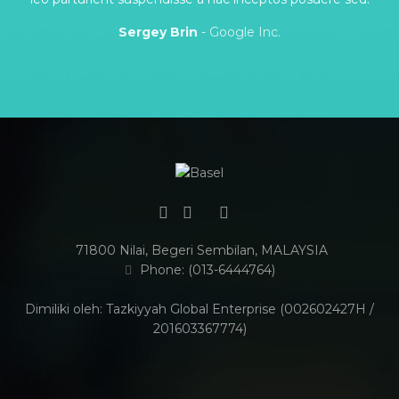
Sergey Brin
Google Inc.
71800 Nilai, Begeri Sembilan, MALAYSIA
Phone: (013-6444764)
Dimiliki oleh: Tazkiyyah Global Enterprise (002602427H /
201603367774)